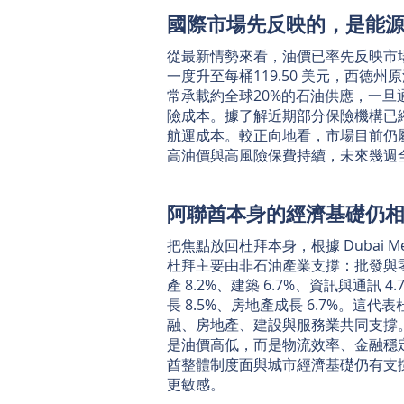
國際市場先反映的，是能
從最新情勢來看，油價已率先反映市場
一度升至每桶119.50 美元，西德州
常承載約全球20%的石油供應，一
險成本。據了解近期部分保險機構已縮減或
航運成本。較正向地看，市場目前仍
高油價與高風險保費持續，未來幾週
阿聯酋本身的經濟基礎仍
把焦點放回杜拜本身，根據 Dubai Medi
杜拜主要由非石油產業支撐：批發與零售貿
產 8.2%、建築 6.7%、資訊與通訊
長 8.5%、房地產成長 6.7%。
融、房地產、建設與服務業共同支撐
是油價高低，而是物流效率、金融穩
酋整體制度面與城市經濟基礎仍有支
更敏感。