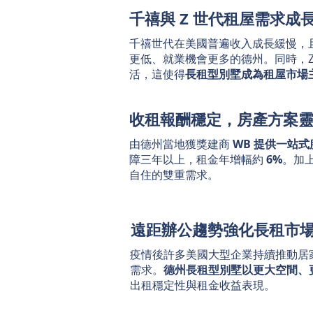
千禧與 Z 世代租屋需求成
千禧世代在美國普遍收入成長緩慢，
更低、就業機會更多的德州。同時，
活，這使得
長租型別墅成為租屋市場
收租報酬穩定，房產方案
由德州當地獲獎建商
WB 提供一站式
障三年以上，租金年增幅約
6%
。加
自住的雙重需求。
遠距辦公趨勢強化長租市
疫情後許多美國大型企業持續推動居
需求。
德州長租型別墅以更大空間、
出租穩定性與租金收益表現。