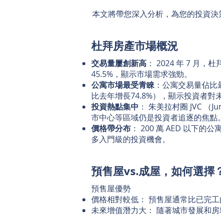
本文將帶您深入分析，為您的投資決
杜拜房產市場概況
交易量屢創新高
： 2024 年 7 月
45.5%，顯示市場需求強勁。
公寓市場最受青睞
：公寓交易量佔比
比去年增長74.8%），顯示投資者
投資熱點集中
： 朱美拉村圈 JVC （Jume
市中心等區域仍是投資者追逐的焦點
價格帶分布
： 200 萬 AED 以下
多入門級的投資機會。
預售屋vs.成屋，如何選擇
預售屋優勢
價格相對較低： 預售屋通常比已完
未來增值潛力大： 隨著城市發展和