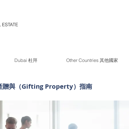
 ESTATE
Dubai 杜拜
Other Countries 其他國家
與（Gifting Property）指南