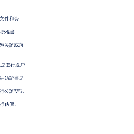
文件和資
託授權書
遊簽證或落
這是進行過戶
結婚證書是
行公證雙認
行估價。