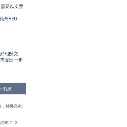
費用需要以支票
額為AED
好相關文
需要進一步
新消息
，抄襲必究​。
簽證嗎？