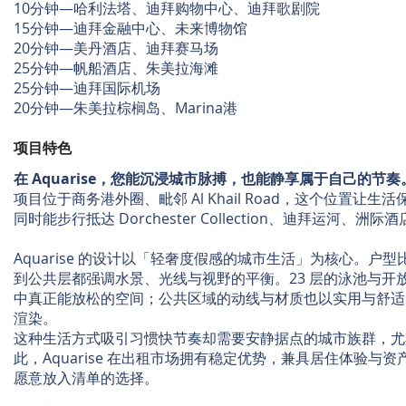
10分钟—哈利法塔、迪拜购物中心、迪拜歌剧院
15分钟—迪拜金融中心、未来博物馆
20分钟—美丹酒店、迪拜赛马场
25分钟—帆船酒店、朱美拉海滩
25分钟—迪拜国际机场
20分钟—朱美拉棕榈岛、Marina港
项目特色
在 Aquarise，您能沉浸城市脉搏，也能静享属于自己的节奏
项目位于商务港外圈、毗邻 Al Khail Road，这个位置让
同时能步行抵达 Dorchester Collection、迪拜运河、洲
Aquarise 的设计以「轻奢度假感的城市生活」为核心。户
到公共层都强调水景、光线与视野的平衡。23 层的泳池与开
中真正能放松的空间；公共区域的动线与材质也以实用与舒适
渲染。
这种生活方式吸引习惯快节奏却需要安静据点的城市族群，尤
此，Aquarise 在出租市场拥有稳定优势，兼具居住体验与
愿意放入清单的选择。