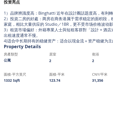
投资亮点
1）品牌辨識度高：Binghatti 近年在設計圈話題度高，有
2）投資二房的好處：两房在商务港属于需求稳定的面积段，
家庭，相比大量供应的 Studio／1BR，更不受市场价格波动
3）租賃市場偏好：外籍專業人士與短租客群對「設計 × 酒店
出租速度通常不慢。
4)适合中长期持有的稳健资产：适合以现金流＋资产稳健为
Property Details
房產類型
居室
衛浴
公寓
2
2
​面積-平方英尺
面積-平米
​CNY/平米
1332 Sqft
123.74
31,356