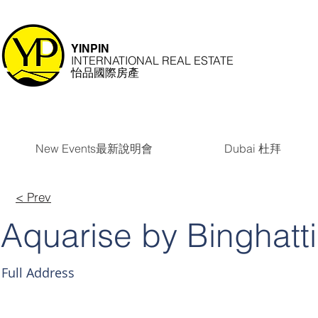
YINPIN
INTERNATIONAL REAL ESTATE
怡品國際房產
New Events最新說明會
Dubai 杜拜
< Prev
Aquarise by Binghatti
Full Address