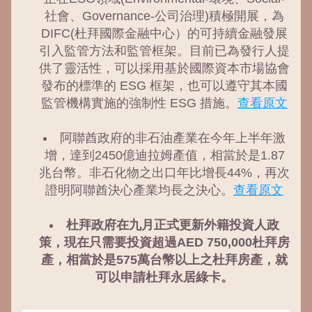
社會、Governance-公司治理)積極開展，為
DIFC(杜拜國際金融中心）的可持續金融發展
引入監管方法和監管框架。目前已為發行人提
供了靈活性，可以採用基於國際資本市場協會
發布的標準的 ESG 框架，也可以遵守其本國
監管機構實施的強制性 ESG 措施。
查看原文
阿聯酋政府的非石油產業在今年上半年激
增，達到2450億迪拉姆產值，相當於是1.87
兆台幣。非石化物之出口年比增長44%，再次
證明阿聯酋決心產業均長之決心。
查看原文
杜拜政府在九月正式更新外籍投資人政
策，現在只需要投資超過AED 750,000杜拜房
產，相當於是575萬台幣以上之杜拜房產，就
可以申請杜拜永居綠卡。