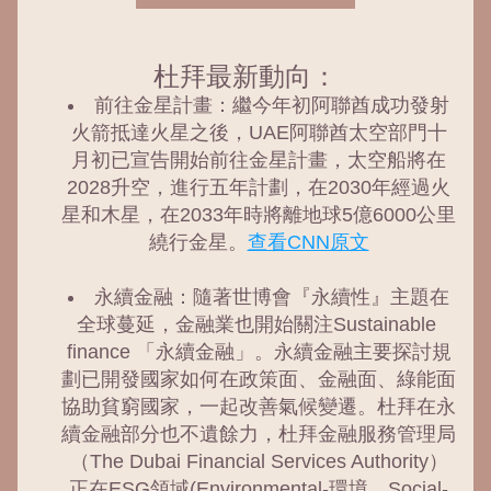
杜拜最新動向：
前往金星計畫：繼今年初阿聯酋成功發射
火箭抵達火星之後，UAE阿聯酋太空部門十
月初已宣告開始前往金星計畫，太空船將在
2028升空，進行五年計劃，在2030年經過火
星和木星，在2033年時將離地球5億6000公里
繞行金星。
查看CNN原文
永續金融：隨著世博會『永續性』主題在
全球蔓延，金融業也開始關注Sustainable 
finance 「永續金融」。永續金融主要探討規
劃已開發國家如何在政策面、金融面、綠能面
協助貧窮國家，一起改善氣候變遷。杜拜在永
續金融部分也不遺餘力，杜拜金融服務管理局
（The Dubai Financial Services Authority）
正在ESG領域(Environmental-環境、Social-